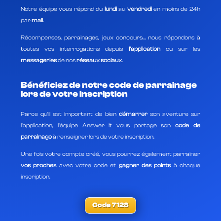
Notre équipe vous répond du
lundi
au
vendredi
en moins de 24h
par
mail
.
Récompenses, parrainages, jeux concours… nous répondons à
toutes vos interrogations depuis
l’application
ou sur les
messageries
de nos
réseaux sociaux
.
Bénéficiez de notre code de parrainage
lors de votre inscription
Parce qu’il est important de bien
démarrer
son aventure sur
l’application, l’équipe Answer It vous partage son
code de
parrainage
à renseigner lors de votre inscription.
Une fois votre compte créé, vous pourrez également parrainer
vos proches
avec votre code et
gagner des points
à chaque
inscription.
Code 7128