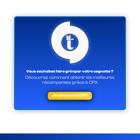
Vous souhaitez faire grimper votre cagnotte ?
Découvrez comment obtenir les meilleures
récompenses grâce à CPX
Je découvre CPX