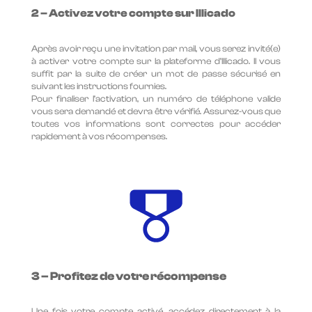
2 – Activez votre compte sur Illicado
Après avoir reçu une invitation par mail, vous serez invité(e)
à activer votre compte sur la plateforme d’Illicado. Il vous
suffit par la suite de créer un mot de passe sécurisé en
suivant les instructions fournies.
Pour finaliser l’activation, un numéro de téléphone valide
vous sera demandé et devra être vérifié. Assurez-vous que
toutes vos informations sont correctes pour accéder
rapidement à vos récompenses.
3 – Profitez de votre récompense
Une fois votre compte activé, accédez directement à la